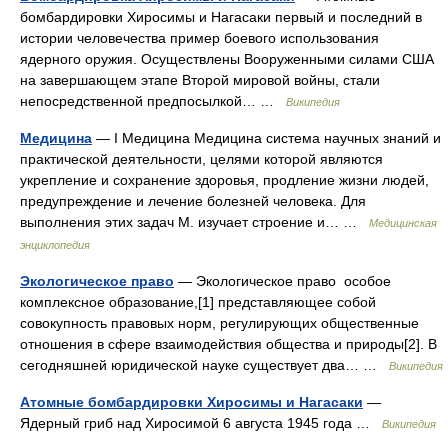
бомбардировки Хиросимы и Нагасаки первый и последний в
истории человечества пример боевого использования
ядерного оружия. Осуществлены Вооруженными силами США
на завершающем этапе Второй мировой войны, стали
непосредственной предпосылкой… …
Википедия
Медицина
— I Медицина Медицина система научных знаний и
практической деятельности, целями которой являются
укрепление и сохранение здоровья, продление жизни людей,
предупреждение и лечение болезней человека. Для
выполнения этих задач М. изучает строение и… …
Медицинская
энциклопедия
Экологическое право
— Экологическое право особое
комплексное образование,[1] представляющее собой
совокупность правовых норм, регулирующих общественные
отношения в сфере взаимодействия общества и природы[2]. В
сегодняшней юридической науке существует два… …
Википедия
Атомные бомбардировки Хиросимы и Нагасаки
—
Ядерный гриб над Хиросимой 6 августа 1945 года …
Википедия