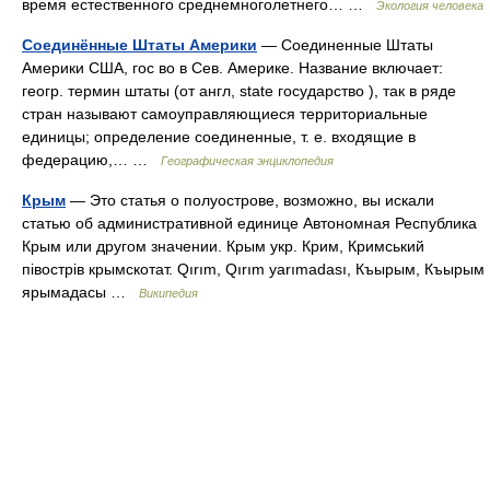
время естественного среднемноголетнего… …
Экология человека
Соединённые Штаты Америки
— Соединенные Штаты
Америки США, гос во в Сев. Америке. Название включает:
геогр. термин штаты (от англ, state государство ), так в ряде
стран называют самоуправляющиеся территориальные
единицы; определение соединенные, т. е. входящие в
федерацию,… …
Географическая энциклопедия
Крым
— Это статья о полуострове, возможно, вы искали
статью об административной единице Автономная Республика
Крым или другом значении. Крым укр. Крим, Кримський
півострів крымскотат. Qırım, Qırım yarımadası, Къырым, Къырым
ярымадасы …
Википедия