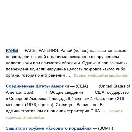
РАНЫ
— РАНЫ, РАНЕНИЯ. Раной (vulnus) называется всякое
повреждение тканей организма, связанное с нарушением
целости кожи или слизистой оболочки. Однако и при закрытых
повреждениях, если нарушена целость покровов какого либо
органа, говорят о его ранении …
Большая медицинская энциклопедия
Соединённые Штаты Америки
— (США) (United States of
America, USA). I. Общие сведения США государство
в Северной Америке. Площадь 9,4 млн. км2. Население 216
млн. чел. (1976, оценка). Столица г. Вашингтон. В
административном отношении территория США …
Большая
советская энциклопедия
Защи́та от ору́жия ма́ссового пораже́ния
— (ЗОМП)